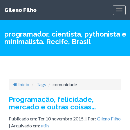
Gileno Filho
Togg
navig
programador, cientista, pythonista e
minimalista. Recife, Brasil
Início
Tags
comunidade
Programação, felicidade,
mercado e outras coisas...
Publicado em:
Ter 10 novembro 2015
. | Por:
Gileno Filho
| Arquivado em:
utils