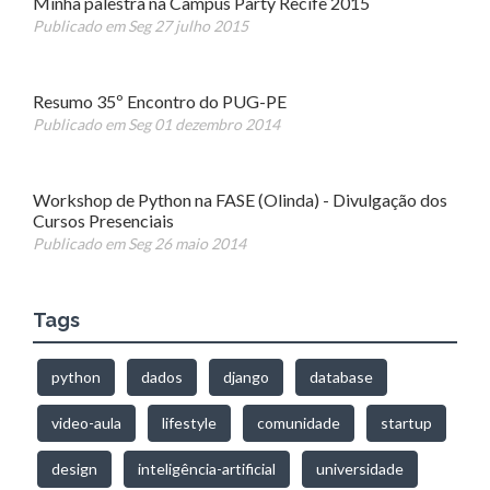
Minha palestra na Campus Party Recife 2015
Publicado em Seg 27 julho 2015
Resumo 35º Encontro do PUG-PE
Publicado em Seg 01 dezembro 2014
Workshop de Python na FASE (Olinda) - Divulgação dos
Cursos Presenciais
Publicado em Seg 26 maio 2014
Tags
python
dados
django
database
video-aula
lifestyle
comunidade
startup
design
inteligência-artificial
universidade