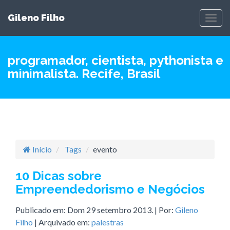
Gileno Filho
Togg
navig
programador, cientista, pythonista e
minimalista. Recife, Brasil
Início
Tags
evento
10 Dicas sobre
Empreendedorismo e Negócios
Publicado em:
Dom 29 setembro 2013
. | Por:
Gileno
Filho
| Arquivado em:
palestras