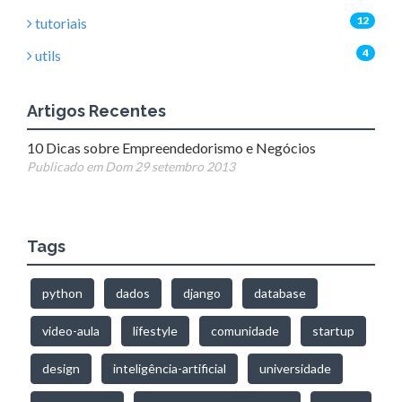
12
tutoriais
4
utils
Artigos Recentes
10 Dicas sobre Empreendedorismo e Negócios
Publicado em Dom 29 setembro 2013
Tags
python
dados
django
database
video-aula
lifestyle
comunidade
startup
design
inteligência-artificial
universidade